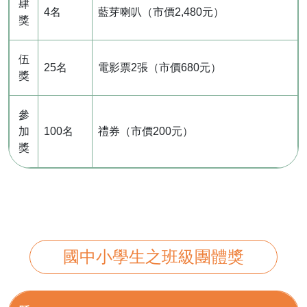
肆
4名
藍芽喇叭（市價2,480元）
獎
伍
25名
電影票2張（市價680元）
獎
參
加
100名
禮券（市價200元）
獎
國中小學生之班級團體獎