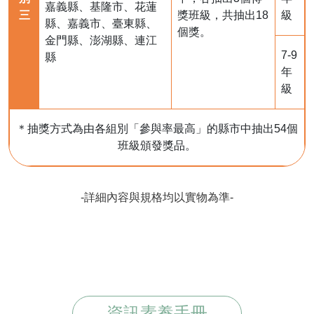
嘉義縣、基隆市、花蓮
三
獎班級，共抽出18
級
縣、嘉義市、臺東縣、
個獎。
金門縣、澎湖縣、連江
7-9
縣
年
級
＊抽獎方式為由各組別「參與率最高」的縣市中抽出54個
班級頒發獎品。
-詳細內容與規格均以實物為準-
資訊素養手冊