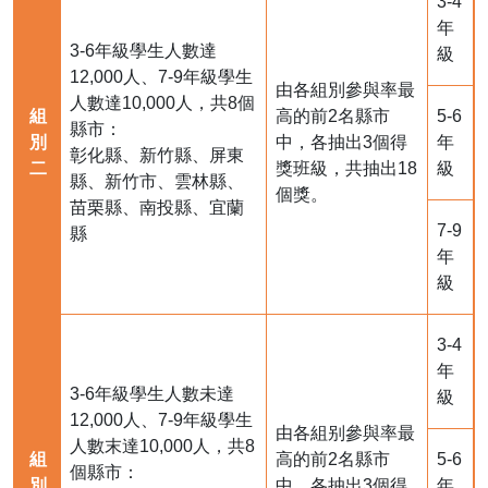
3-4
年
3-6年級學生人數達
級
12,000人、7-9年級學生
由各組別參與率最
人數達10,000人，共8個
組
高的前2名縣市
5-6
縣市：
別
中，各抽出3個得
年
彰化縣、新竹縣、屏東
二
獎班級，共抽出18
級
縣、新竹市、雲林縣、
個獎。
苗栗縣、南投縣、宜蘭
7-9
縣
年
級
3-4
年
3-6年級學生人數未達
級
12,000人、7-9年級學生
由各組别參與率最
人數末達10,000人，共8
組
高的前2名縣市
5-6
個縣市：
別
中，各抽出3個得
年