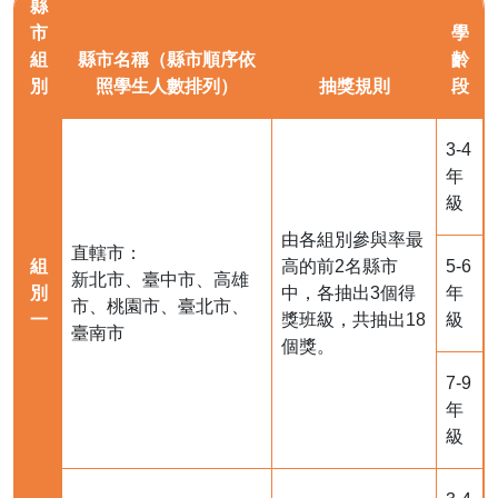
縣
市
學
組
縣市名稱（縣市順序依
齡
別
照學生人數排列）
抽獎規則
段
3-4
年
級
由各組別參與率最
直轄市：
組
高的前2名縣市
5-6
新北市、臺中市、高雄
別
中，各抽出3個得
年
市、桃園市、臺北市、
一
獎班級，共抽出18
級
臺南市
個獎。
7-9
年
級