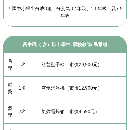
＊國中小學生分成3組，分別為3-4年級、5-6年級，及7-9
年級
高中職（ 含）以上學生/ 學校教師/ 民眾組
首
1名
智慧型手機（市價29,900元）
獎
貳
1名
空氣清淨機（市價12,900元）
獎
參
2名
氣炸電烤箱（市價4,590元）
獎